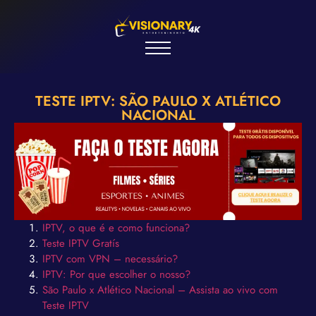
TESTE IPTV: SÃO PAULO X ATLÉTICO
NACIONAL
IPTV, o que é e como funciona?
Teste IPTV Gratís
IPTV com VPN – necessário?
IPTV: Por que escolher o nosso?
São Paulo x Atlético Nacional – Assista ao vivo com
Teste IPTV