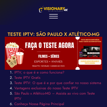
TESTE IPTV: SÃO PAULO X ATLÉTICO-MG
IPTV, o que é e como funciona?
Teste IPTV Gratís
Teste IPTV: O que é e por que confiar no nosso sistema
Vantagens exclusivas do nosso Teste IPTV
São Paulo x Atlético-MG – Assista ao vivo com Teste
IPTV
Conheça Nossa Página Principal