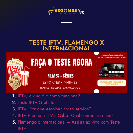
TESTE IPTV: FLAMENGO X
INTERNACIONAL
IPTV, o que é e como funciona?
Teste IPTV Gratuito
IPTV: Por que escolher nosso serviço?
IPTV Premium TV a Cabo: Qual compensa mais?
Flamengo x Internacional – Assista ao vivo com Teste
IPTV