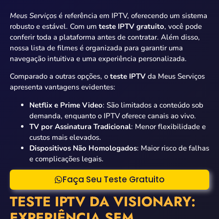
Meus Serviços
é referência em IPTV, oferecendo um sistema
robusto e estável. Com um
teste IPTV gratuito
, você pode
conferir toda a plataforma antes de contratar. Além disso,
nossa lista de filmes é organizada para garantir uma
navegação intuitiva e uma experiência personalizada.
Comparado a outras opções, o
teste IPTV
da Meus Serviços
apresenta vantagens evidentes:
Netflix e Prime Video
: São limitados a conteúdo sob
demanda, enquanto o IPTV oferece canais ao vivo.
TV por Assinatura Tradicional
: Menor flexibilidade e
custos mais elevados.
Dispositivos Não Homologados
: Maior risco de falhas
e complicações legais.
Faça Seu Teste Gratuito
TESTE IPTV DA VISIONARY:
EXPERIÊNCIA SEM