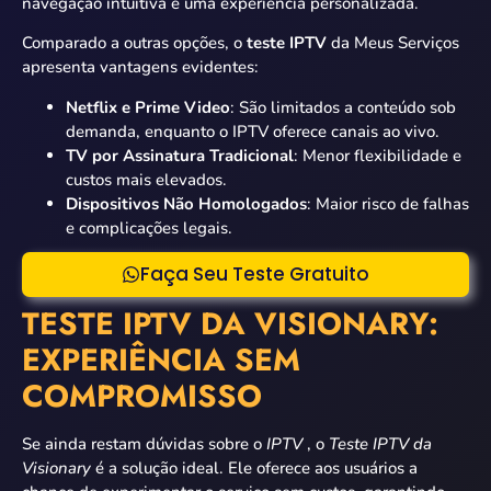
navegação intuitiva e uma experiência personalizada.
Comparado a outras opções, o
teste IPTV
da Meus Serviços
apresenta vantagens evidentes:
Netflix e Prime Video
: São limitados a conteúdo sob
demanda, enquanto o IPTV oferece canais ao vivo.
TV por Assinatura Tradicional
: Menor flexibilidade e
custos mais elevados.
Dispositivos Não Homologados
: Maior risco de falhas
e complicações legais.
Faça Seu Teste Gratuito
TESTE IPTV DA VISIONARY:
EXPERIÊNCIA SEM
COMPROMISSO
Se ainda restam dúvidas sobre o
IPTV
, o
Teste IPTV da
Visionary
é a solução ideal. Ele oferece aos usuários a