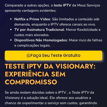
Comparado a outras opções, o
teste IPTV
da Meus Serviços
apresenta vantagens evidentes:
Netflix e Prime Video
: São limitados a conteúdo sob
demanda, enquanto o IPTV oferece canais ao vivo.
TV por Assinatura Tradicional
: Menor flexibilidade e
custos mais elevados.
Dispositivos Não Homologados
: Maior risco de falhas
e complicações legais.
Faça Seu Teste Gratuito
TESTE IPTV DA VISIONARY:
EXPERIÊNCIA SEM
COMPROMISSO
Se ainda restam dúvidas sobre o
IPTV
, o
Teste IPTV da
Visionary
é a solução ideal. Ele oferece aos usuários a
chance de experimentar o serviço sem custos, garantindo